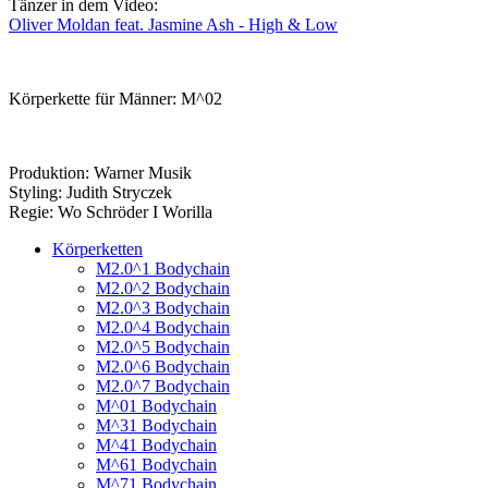
Tänzer in dem Video:
Oliver Moldan feat. Jasmine Ash - High & Low
Körperkette für Männer: M^02
Produktion: Warner Musik
Styling: Judith Stryczek
Regie: Wo Schröder I Worilla
Körperketten
M2.0^1 Bodychain
M2.0^2 Bodychain
M2.0^3 Bodychain
M2.0^4 Bodychain
M2.0^5 Bodychain
M2.0^6 Bodychain
M2.0^7 Bodychain
M^01 Bodychain
M^31 Bodychain
M^41 Bodychain
M^61 Bodychain
M^71 Bodychain