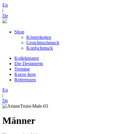
En
|
De
Shop
Körperketten
Gesichtsschmuck
Kopfschmuck
Kollektionen
Die Designerin
Termine
Know-how
Referenzen
En
|
De
Männer