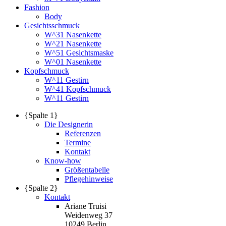
Fashion
Body
Gesichtsschmuck
W^31 Nasenkette
W^21 Nasenkette
W^51 Gesichtsmaske
W^01 Nasenkette
Kopfschmuck
W^11 Gestirn
W^41 Kopfschmuck
W^11 Gestirn
{Spalte 1}
Die Designerin
Referenzen
Termine
Kontakt
Know-how
Größentabelle
Pflegehinweise
{Spalte 2}
Kontakt
Ariane Truisi
Weidenweg 37
10249 Berlin