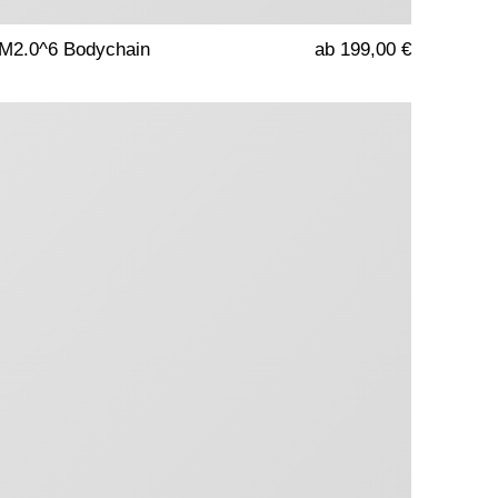
M2.0^6 Bodychain
ab 199,00 €