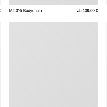
€
M2.0^5 Bodychain
ab 109,00 €