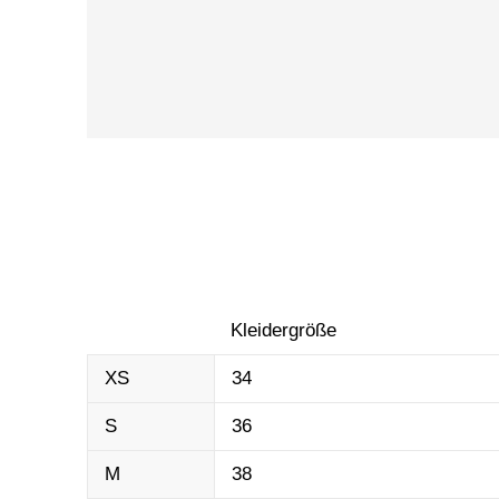
Kleidergröße
XS
34
S
36
M
38