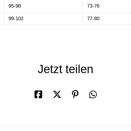
95-98
73-76
99-102
77-80
SHOP
Jetzt teilen
KÖRPERKETTEN
GESICHTSSCHMUCK
KOPFSCHMUCK
KOLLEKTIONEN
DIE DESIGNERIN