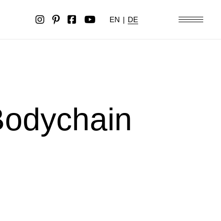
EN
|
DE
odychain