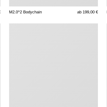
€
M2.0^2 Bodychain
ab 199,00 €