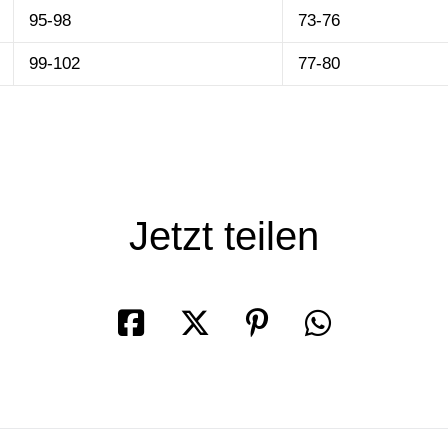
95-98
73-76
99-102
77-80
SHOP
Jetzt teilen
KÖRPERKETTEN
GESICHTSSCHMUCK
KOPFSCHMUCK
KOLLEKTIONEN
DIE DESIGNERIN