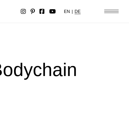
EN
|
DE
odychain