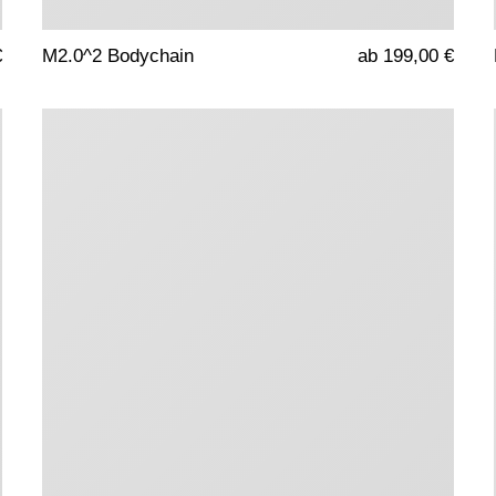
€
M2.0^2 Bodychain
ab 199,00 €