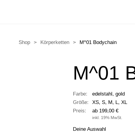
Shop
>
Körperketten
>
M^01 Bodychain
M^01 B
Farbe:
edelstahl, gold
Größe:
XS, S, M, L, XL
Preis:
ab 199,00 €
inkl. 19% MwSt.
Deine Auswahl