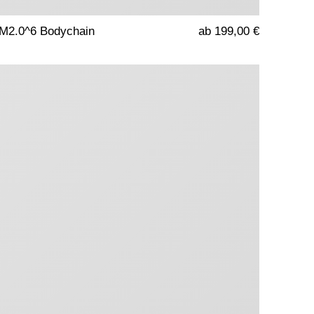
M2.0^6 Bodychain
ab 199,00 €