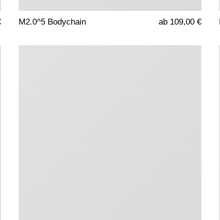
€
M2.0^5 Bodychain
ab 109,00 €