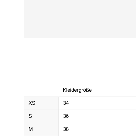
Kleidergröße
XS
34
S
36
M
38