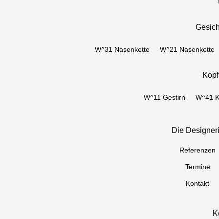
DIE DESIGNERIN
TERMINE
Gesic
KNOW-HOW
W^31 Nasenkette
W^21 Nasenkette
REFERENZEN
Kop
W^11 Gestirn
W^41 K
EN
|
DE
Die Designer
Referenzen
Termine
Kontakt
K