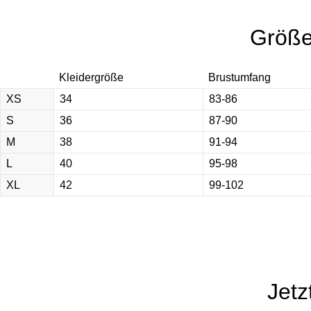
KOPFSCHMUCK
Größe
KOLLEKTIONEN
DIE DESIGNERIN
Kleidergröße
Brustumfang
TERMINE
XS
34
83-86
S
36
87-90
KNOW-HOW
M
38
91-94
REFERENZEN
L
40
95-98
XL
42
99-102
EN
|
DE
Jetz