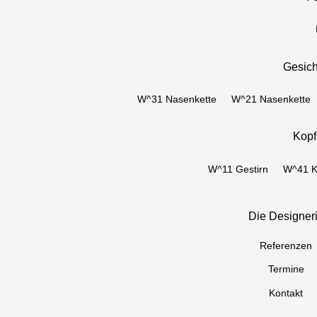
Gesic
W^31 Nasenkette
W^21 Nasenkette
Kop
W^11 Gestirn
W^41 K
Die Designer
Referenzen
Termine
Kontakt