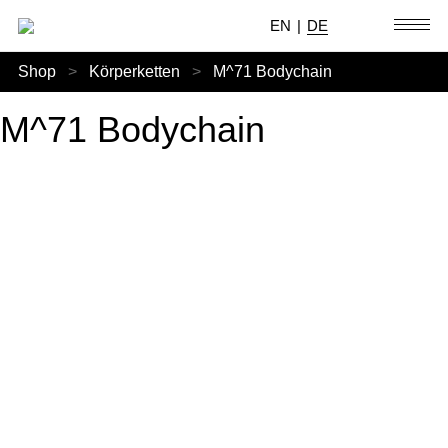
EN
|
DE
Shop
>
Körperketten
>
M^71 Bodychain
M^71 Bodychain