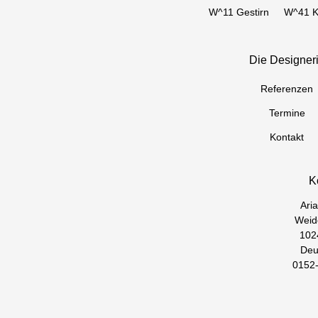
W^11 Gestirn
W^41 K
Die Designer
Referenzen
Termine
Kontakt
K
Aria
Weid
102
Deu
0152