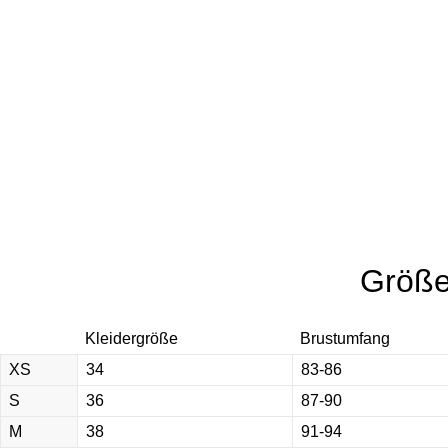
Größe
Kleidergröße
Brustumfang
XS
34
83-86
S
36
87-90
M
38
91-94