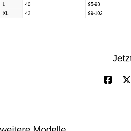
L
40
95-98
XL
42
99-102
Jetz
weitere Modelle