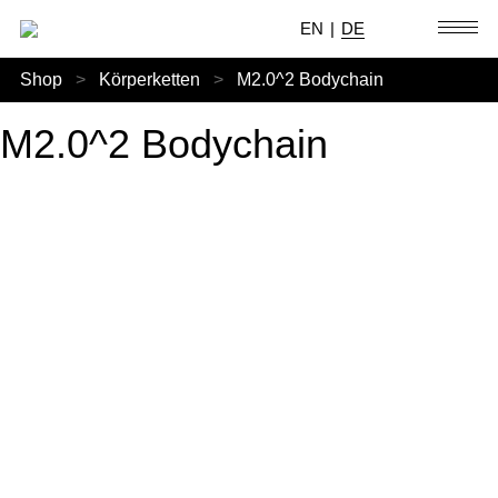
EN
|
DE
Shop
>
Körperketten
>
M2.0^2 Bodychain
M2.0^2 Bodychain