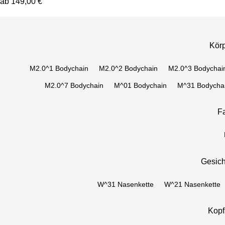
ab 149,00 €
Körp
M2.0^1 Bodychain
M2.0^2 Bodychain
M2.0^3 Bodychai
M2.0^7 Bodychain
M^01 Bodychain
M^31 Bodycha
F
Gesic
W^31 Nasenkette
W^21 Nasenkette
Kop