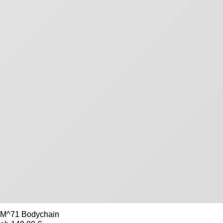
M^71 Bodychain